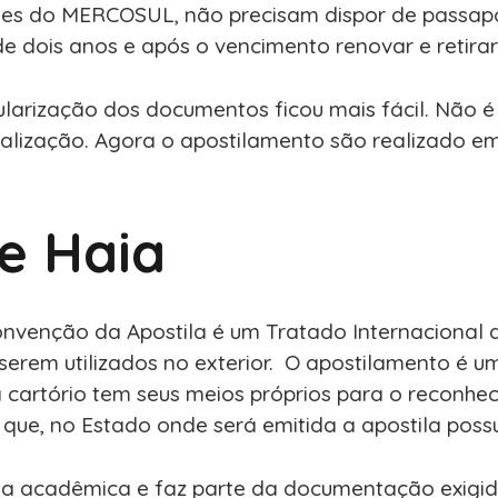
íses do MERCOSUL, não precisam dispor de passap
o de dois anos e após o vencimento renovar e retira
arização dos documentos ficou mais fácil. Não é pr
egalização. Agora o apostilamento são realizado e
e Haia
ção da Apostila é um Tratado Internacional de 0
erem utilizados no exterior. O apostilamento é 
da cartório tem seus meios próprios para o reconhe
ue, no Estado onde será emitida a apostila possui
cula acadêmica e faz parte da documentação exigi